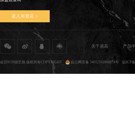
进入加盟店
>
关于易高
产品
全屋定制
定制家具
整体家居
衣柜定制
橱柜定制
全屋定制加盟
全屋整装
全屋定制攻
金莎9159游艺场 版权所有COPYRIGHT
皖公网安备 34012102000074号
皖ICP备