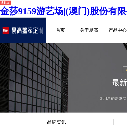
51La
金莎9159游艺场|(澳门)股份有限
首页
关于易高
产品中心
品牌介绍
室内非
>
所获荣誉
儿童房
>
发展历程
厨房空
>
专卖形象
餐厅空
>
客厅空
卧室空
木门系
品牌资讯