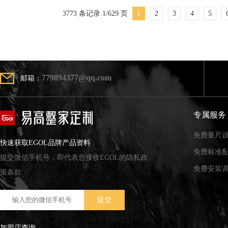
3773 条记录 1/629 页
1
2
3
4
5
779894377@qq.com
邮箱：
专属服务
免费量尺
快速获取EGOL品牌产品资料
免费标准
提交微信手机号，即代表您接收EGOL的隐私政
免费安装
策条款
加盟店查询