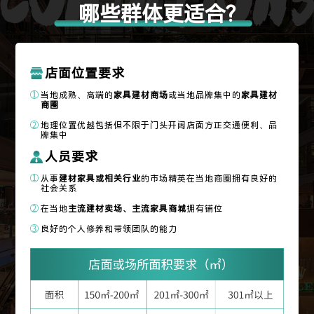
哪些群体更适合?
店面位置要求
当地成熟、高端的
家具建材商场
或当地品牌集中的
家具建材
商圈
地理位置优越包括但不限于门头开阔店面方正交通便利、品
牌集中
人员要求
从事
建材家具或相关行业
的市场精英在当地商圈拥有良好的
社会关系
在当地
主流建材卖场、主流家具商城
拥有铺位
良好的个人修养和带领团队的能力